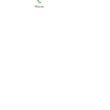
Phone
コメント
7月のお休み
6月のお休み
コメントを追加…