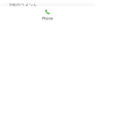
2件のコメント
7月のお休み
6月のお休み
Phone
コメントを追加…
最新順
健二 末吉
2021年12月31日
ご連絡ありがとうございます
いいね！
返信
不明なメンバー
2021年12月31日
返信先
健二 末吉
良いお年をお迎えください☃️
いいね！
返信